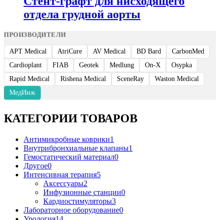
Стент-графт для нисходящего
отдела грудной аорты
ПРОИЗВОДИТЕЛИ
APT Medical
AtriCure
AV Medical
BD Bard
CarbonMed
Cardioplant
FIAB
Geotek
Medlung
On-X
Osypka
Rapid Medical
Rishena Medical
SceneRay
Waston Medical
МедИнж
КАТЕГОРИИ ТОВАРОВ
Антимикробные коврики
1
Внутрибронхиальные клапаны
1
Гемостатический материал
0
Другое
0
Интенсивная терапия
5
Аксессуары
2
Инфузионные станции
0
Кардиостимуляторы
3
Лабораторное оборудование
0
Урология
14