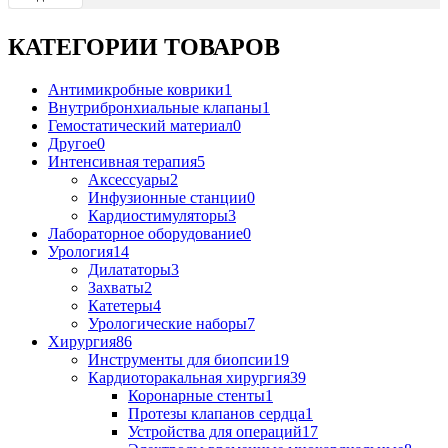
КАТЕГОРИИ ТОВАРОВ
Антимикробные коврики
1
Внутрибронхиальные клапаны
1
Гемостатический материал
0
Другое
0
Интенсивная терапия
5
Аксессуары
2
Инфузионные станции
0
Кардиостимуляторы
3
Лабораторное оборудование
0
Урология
14
Дилататоры
3
Захваты
2
Катетеры
4
Урологические наборы
7
Хирургия
86
Инструменты для биопсии
19
Кардиоторакальная хирургия
39
Коронарные стенты
1
Протезы клапанов сердца
1
Устройства для операций
17