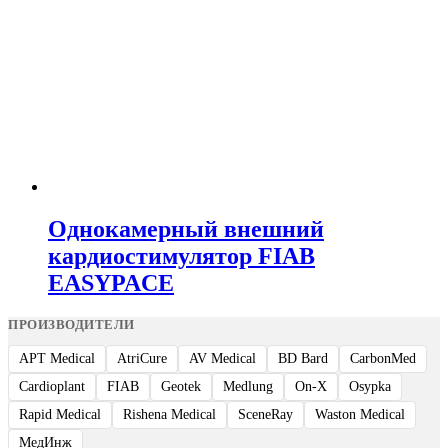
Однокамерный внешний
кардиостимулятор FIAB
EASYPACE
ПРОИЗВОДИТЕЛИ
APT Medical
AtriCure
AV Medical
BD Bard
CarbonMed
Cardioplant
FIAB
Geotek
Medlung
On-X
Osypka
Rapid Medical
Rishena Medical
SceneRay
Waston Medical
МедИнж